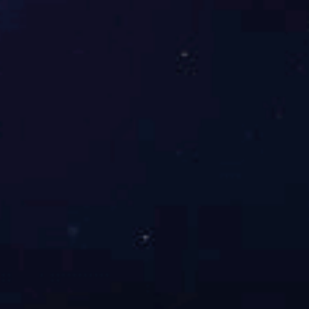
再者，对于许多退役球员而言，他们往往会选择参与制作相
关音乐作品，以此留住属于自己的青春记忆。他们用亲身经
历讲述奋斗过程，用旋律传递心声，这样不仅能给新生代提
供启示，同时也是对其职业生涯的一种美好纪念。
总结：
综上所述，“追忆绿茵传奇的旋律与梦想缅怀足球明星”的主
题，不仅揭示了音乐在体育领域的重要作用，更彰显出它如
何帮助人们铭记那些动人的瞬间。在这个过程中，我们看到
了不同世代之间对于梦想的不懈追求以及相互鼓励所形成的
人文关怀。
最终，当我们再次聆听那些饱含激情与荣耀回忆之音的时