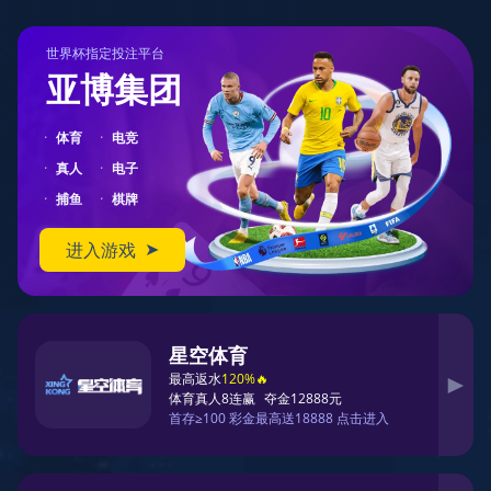
成效展示
首页
成效展示